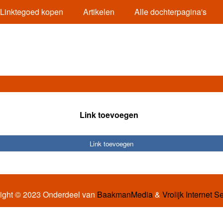
Linktegoed kopen
Artikelen
Alle dochterpagina's
Link toevoegen
Link toevoegen
ight © 2023 Onderdeel van
BaakmanMedia
&
Vrolijk Internet S